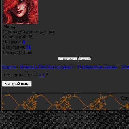
Майор
Группа: Администраторы
Сообщений:
99
Награды:
0
Репутация:
31
Статус:
Offline
Форум
»
Прием в TheClan (антарес)
»
Одобренные заявки
»
ЗАя
Страница
2
из
2
«
1
2
Copy