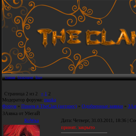
Главная
|
Регистрация
|
Вход
Страница
2
из
2
«
1
2
Модератор форума:
maska
Форум
»
Прием в TheClan (антарес)
»
Одобренные заявки
»
ЗАя
ЗАявка от УбегаЙ
КоWка
Дата: Четверг, 31.03.2011, 18:36 | 
принят. закрыто