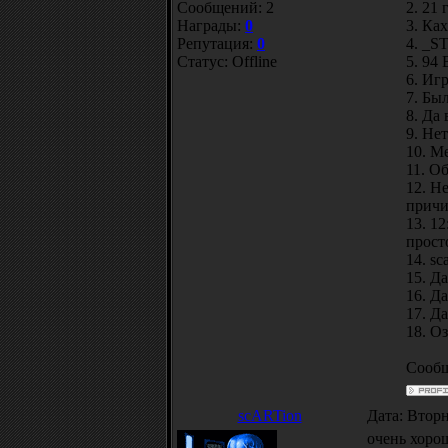
Сообщений:
2
2. 21 
Награды:
0
3. Ка
Репутация:
0
4. _S
Статус:
Offline
5. 94
6. Игр
7. Бы
8. Да
9. Нет
10. М
11. О
12. Н
причи
13. 1
прост
14. sc
15. Да
16. Да
17. Да
18. О
Сообщ
scARTion
Дата: Вторн
очень хорош