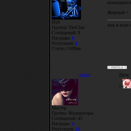
повнимател
Жирный +
Нуб
ник в игре s
Группа: TheClan
Сообщений:
9
Награды:
0
Репутация:
0
Статус:
Offline
maska
Дата:
+
Мастер
Группа: Модераторы
Сообщений:
45
Награды:
4
Репутация:
34