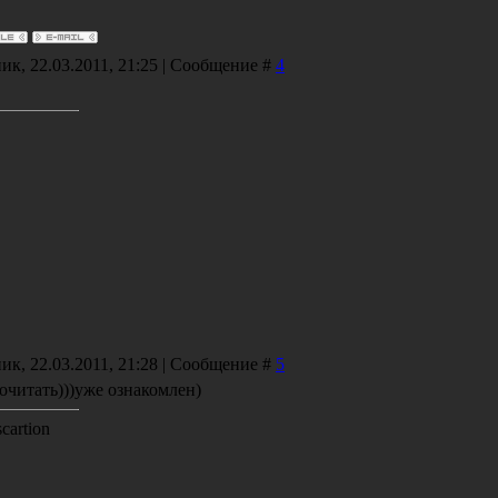
ик, 22.03.2011, 21:25 | Сообщение #
4
ик, 22.03.2011, 21:28 | Сообщение #
5
очитать)))уже ознакомлен)
cartion