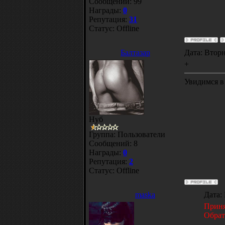
Сообщений:
99
Награды:
0
Репутация:
31
Статус:
Offline
Балтазар
Дата: Вторн
+
Увидимся в 
Нуб
Группа: Пользователи
Сообщений:
8
Награды:
0
Репутация:
2
Статус:
Offline
maska
Дата:
Прин
Обрат