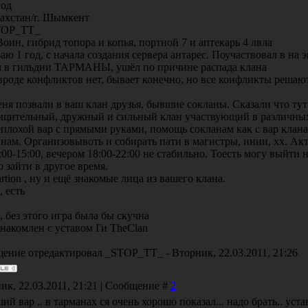
год
хахстан/г. Шымкент
TOP_TT_
 Воин, гибрид топора и копья, портной 7 и аптекарь 4 лвла
аю 1 год, с начала создания сервера антарес. Поучаствовал в на эв
л в гильдии ТАРМАНЫ, ушёл по причине распада клана
 вроде конфликтов нет, бывает конечно, но все конфликты решают
еня позвали в ваш клан друзья, бывшие сокланы. Сказали что ту
бщительный, дружный и сильный клан участвующий в различны
еплохой вар с прямыми руками, помощь сокланам как с вар клан
нам. Организовывоть и собирать пати в магистры, инии, хх. Акт
2:00-15:00, вечером 18:00-22:00 не стабильно. Тоесть могу выйти 
о зайти в другое время.
artion , ну и ещё знакомые лица из вашего клана.
, есть
, без этого игра была бы скучна
знакомлен с уставом Ги TheClan
ение отредактировал
_STOP_TT_
-
Вторник, 22.03.2011, 21:26
ик, 22.03.2011, 21:21 | Сообщение #
2
ий вар .. в тарманах ся очень хорошо показал... надо брать.. уст