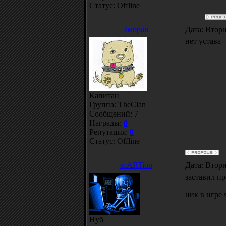
Статус:
Offline
аморал
Дата: Вторн
нет устава -
Капитан
Группа: TheClan
Сообщений:
7
Награды:
0
Репутация:
0
Статус:
Offline
scARTion
Дата: Вторн
заставил пр
ник в игре s
Нуб