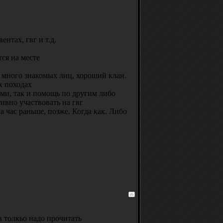
ентах, гвг и т.д.
ся на месте
т много знакомых лиц, хороший клан.
х походах
ами, так и помощь по другим либо
ивно участвовать на гвг
на час раньше, позже. Когда как. Либо
ав толкьо надо прочитать