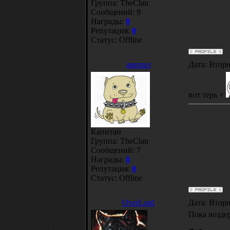
Группа: TheClan
Сообщений:
9
Награды:
0
Репутация:
0
Статус:
Offline
аморал
Дата: Вторн
вот терь +
Капитан
Группа: TheClan
Сообщений:
7
Награды:
0
Репутация:
0
Статус:
Offline
OverLord
Дата: Вторн
Пока возде