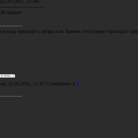
(22.03.2011, 21:34)
-----------------------------
Ой пардон
 всегда приходит с возрастом. Бывает, что возраст приходит оди
ик, 22.03.2011, 21:35 | Сообщение #
8