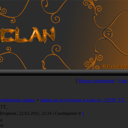
[
Новые сообщения
·
Учас
добренные заявки
»
Заявка на вступление в клан от _STOP_TT_
_TT_
 Вторник, 22.03.2011, 21:16 | Сообщение #
1
а
ша