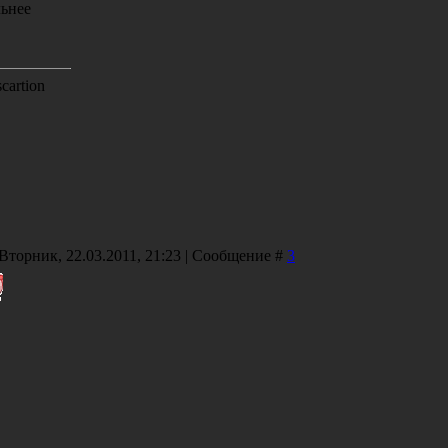
ьнее
cartion
 Вторник, 22.03.2011, 21:23 | Сообщение #
3