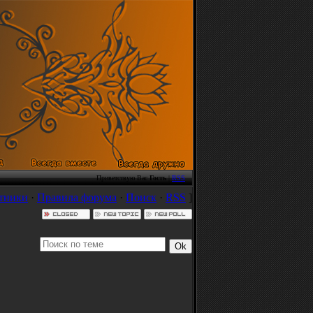
Приветствую Вас
Гость
|
RSS
тники
·
Правила форума
·
Поиск
·
RSS
]