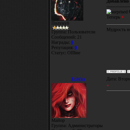
Добавлено
----------------
Теперь
+
Полунуб
Мудрость не
Группа: Пользователи
Сообщений:
21
Награды:
0
Репутация:
0
Статус:
Offline
КоWка
Дата: Вторн
+
Майор
Группа: Администраторы