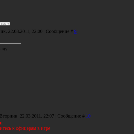
ик, 22.03.2011, 22:00 | Сообщение #
9
аду..
 Вторник, 22.03.2011, 22:07 | Сообщение #
10
ят
итесь к офицерам в игре