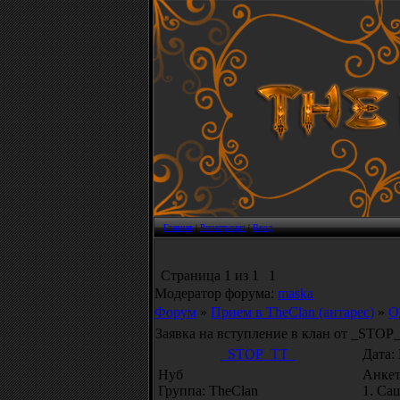
Главная
|
Регистрация
|
Вход
Страница
1
из
1
1
Модератор форума:
maska
Форум
»
Прием в TheClan (антарес)
»
О
Заявка на вступление в клан от _STOP
_STOP_TT_
Дата:
Нуб
Анкет
Группа: TheClan
1. Са